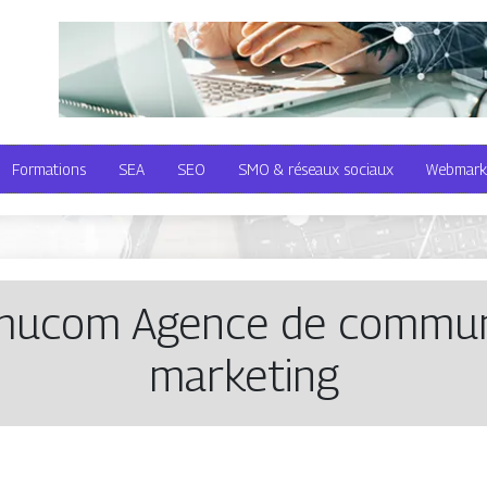
Formations
SEA
SEO
SMO & réseaux sociaux
Webmark
ucom Agence de com­munic
mar­ke­ting