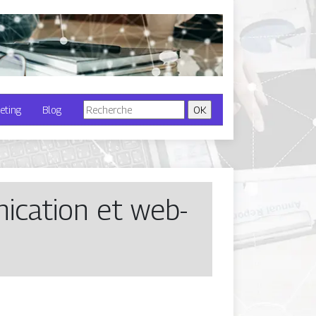
eting
Blog
a­tion et web­