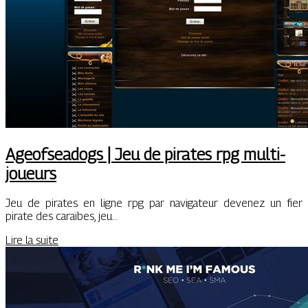
Ageofsea­dogs | Jeu de pirates rpg mul­ti­
joueurs
Jeu de pirates en ligne rpg par navigateur devenez un fier
pirate des caraïbes, jeu…
Lire la suite